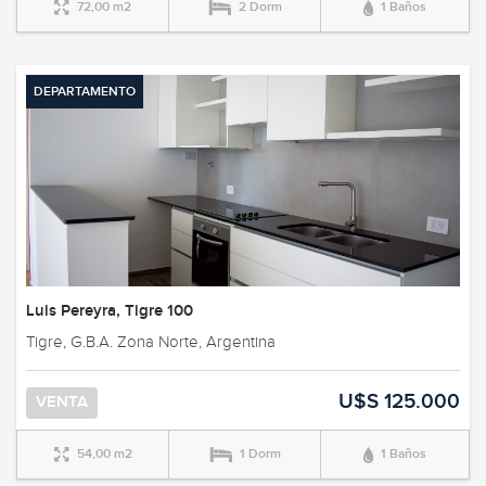
72,00 m2
2 Dorm
1 Baños
DEPARTAMENTO
Luis Pereyra, Tigre 100
Tigre, G.B.A. Zona Norte, Argentina
U$S 125.000
VENTA
54,00 m2
1 Dorm
1 Baños