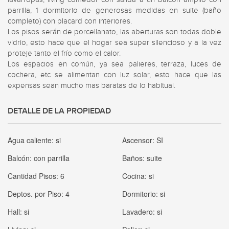
parrilla, 1 dormitorio de generosas medidas en suite (baño 
completo) con placard con interiores.

Los pisos serán de porcellanato, las aberturas son todas doble 
vidrio, esto hace que el hogar sea super silencioso y a la vez 
proteje tanto el frío como el calor. 

Los espacios en común, ya sea palieres, terraza, luces de 
cochera, etc se alimentan con luz solar, esto hace que las 
expensas sean mucho mas baratas de lo habitual.
DETALLE DE LA PROPIEDAD
Agua caliente:
si
Ascensor:
SI
Balcón:
con parrilla
Baños:
suite
Cantidad Pisos:
6
Cocina:
si
Deptos. por Piso:
4
Dormitorio:
si
Hall:
si
Lavadero:
si