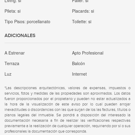
Living:
si
Palier:
si
Pileta:
si
Placards:
si
Tipo Pisos:
porcellanato
Toilette:
si
ADICIONALES
A Estrenar
Apto Profesional
Terraza
Balcón
Luz
Internet
*Las descripciones arquitectónicas, valores de expensas, impuestos o
servicios, fotos y medidas de las propiedades son aproximados. Los datos
fueron proporcionados por el propietario y pueden no estar actualizados a
la hora de la visualización de este aviso por lo cual pueden arrojar
inexactitudes o discordancias con las que surjan de los las facturas, títulos o
planos legales del inmueble. Se pondrá a disposición del interesado la
documentación necesaria a fin de realizar las verificaciones respectivas
previamente a la realización de cualquier operación, requiriendo por sí o sus
profesionales la documentación que corresponda.