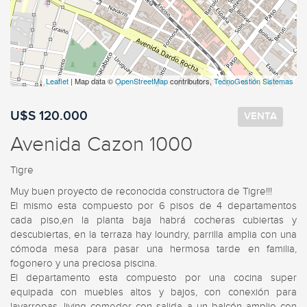
Leaflet
| Map data ©
OpenStreetMap
contributors,
TecnoGestión Sistemas
U$S 120.000
VENTA
Avenida Cazon 1000
Tigre
Muy buen proyecto de reconocida constructora de Tigre!!!

El mismo esta compuesto por 6 pisos de 4 departamentos 
cada piso,en la planta baja habrá cocheras cubiertas y 
descubiertas, en la terraza hay loundry, parrilla amplia con una 
cómoda mesa para pasar una hermosa tarde en familia, 
fogonero y una preciosa piscina.

El departamento esta compuesto por una cocina super 
equipada con muebles altos y bajos, con conexión para 
lavarropas, living comedor con salida a un balcón amplio con 