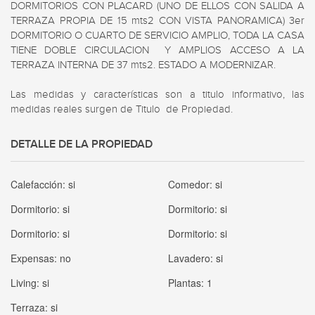
DORMITORIOS CON PLACARD (UNO DE ELLOS CON SALIDA A 
TERRAZA PROPIA DE 15 mts2 CON VISTA PANORAMICA) 3er 
DORMITORIO O CUARTO DE SERVICIO AMPLIO, TODA LA CASA 
TIENE DOBLE CIRCULACION  Y AMPLIOS ACCESO A LA 
TERRAZA INTERNA DE 37 mts2. ESTADO A MODERNIZAR. 

Las medidas y características son a titulo informativo, las 
medidas reales surgen de Titulo  de Propiedad.
DETALLE DE LA PROPIEDAD
Calefacción:
si
Comedor:
si
Dormitorio:
si
Dormitorio:
si
Dormitorio:
si
Dormitorio:
si
Expensas:
no
Lavadero:
si
Living:
si
Plantas:
1
Terraza:
si